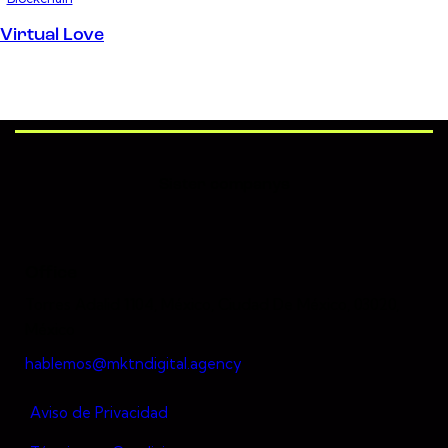
Virtual Love
Sister companys
Office
Torres Adalid 1104, México, Ciudad De México, 03020,
México
hablemos@mktndigital.agency
Aviso de Privacidad