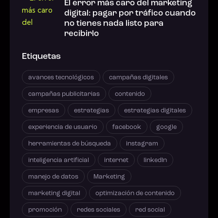
El error más caro del marketing
digital: pagar por tráfico cuando
no tienes nada listo para
recibirlo
Etiquetas
avances tecnológicos
campañas digitales
campañas publicitarias
contenido
empresas
estrategias
estrategias digitales
experiencia de usuario
facebook
google
herramientas de búsqueda
instagram
inteligencia artificial
internet
linkedIn
manejo de datos
Marketing
marketing digital
optimización de contenido
promoción
redes sociales
red social