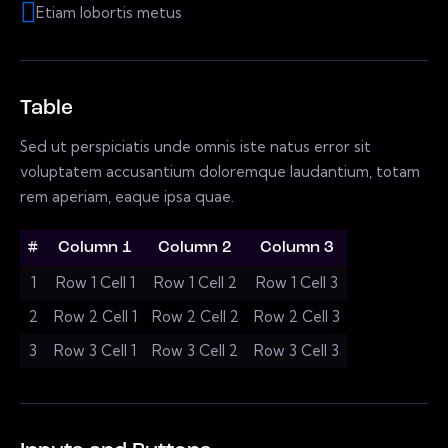
Etiam lobortis metus
Table
Sed ut perspiciatis unde omnis iste natus error sit
voluptatem accusantium doloremque laudantium, totam
rem aperiam, eaque ipsa quae.
#
Column 1
Column 2
Column 3
1
Row 1 Cell 1
Row 1 Cell 2
Row 1 Cell 3
2
Row 2 Cell 1
Row 2 Cell 2
Row 2 Cell 3
3
Row 3 Cell 1
Row 3 Cell 2
Row 3 Cell 3