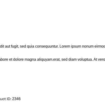
it aut fugit, sed quia consequuntur. Lorem ipsum nonum eirmod
labore et dolore magna aliquyam.erat, sed diam voluptua. At ver
2346
uct ID: